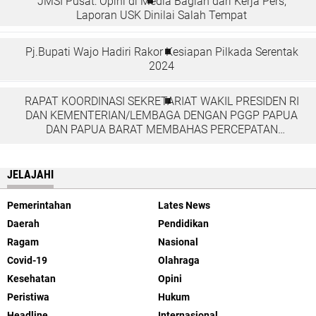
JMSI Pusat: Opini di Media Bagian dari Kerja Pers,
Laporan USK Dinilai Salah Tempat
Pj.Bupati Wajo Hadiri Rakor Kesiapan Pilkada Serentak
2024
RAPAT KOORDINASI SEKRETARIAT WAKIL PRESIDEN RI
DAN KEMENTERIAN/LEMBAGA DENGAN PGGP PAPUA
DAN PAPUA BARAT MEMBAHAS PERCEPATAN
PEMBANGUNAN DI TANAH PAPUA
JELAJAHI
Pemerintahan
Lates News
Daerah
Pendidikan
Ragam
Nasional
Covid-19
Olahraga
Kesehatan
Opini
Peristiwa
Hukum
Headline
Internasional