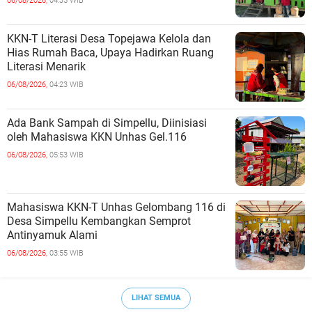
06/08/2026,
04:35 WIB
KKN-T Literasi Desa Topejawa Kelola dan
Hias Rumah Baca, Upaya Hadirkan Ruang
Literasi Menarik
06/08/2026,
04:23 WIB
Ada Bank Sampah di Simpellu, Diinisiasi
oleh Mahasiswa KKN Unhas Gel.116
06/08/2026,
05:53 WIB
Mahasiswa KKN-T Unhas Gelombang 116 di
Desa Simpellu Kembangkan Semprot
Antinyamuk Alami
06/08/2026,
03:55 WIB
LIHAT SEMUA