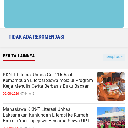
TIDAK ADA REKOMENDASI
BERITA LAINNYA
Tampilkan
KKN-T Literasi Unhas Gel-116 Asah
Kemampuan Literasi Siswa melalui Program
Kerja Menulis Cerita Berbasis Buku Bacaan
06/08/2026,
07:44 WIB
Mahasiswa KKN-T Literasi Unhas
Laksanakan Kunjungan Literasi ke Rumah
Baca Lo’mo Topejawa Bersama Siswa UPT
SDN 66 Kajang