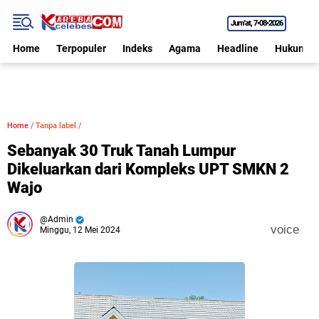
Jum'at
7•08•2026
Home
Terpopuler
Indeks
Agama
Headline
Hukum
Home
/
Tanpa label
/
Sebanyak 30 Truk Tanah Lumpur
Dikeluarkan dari Kompleks UPT SMKN 2
Wajo
Admin
voice
Minggu, 12 Mei 2024