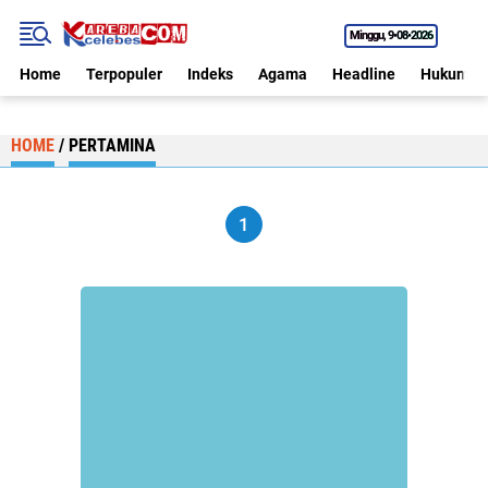
Minggu
9•08•2026
Home
Terpopuler
Indeks
Agama
Headline
Hukum
HOME
/
PERTAMINA
1