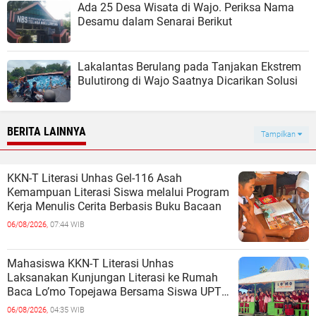
Ada 25 Desa Wisata di Wajo. Periksa Nama
Desamu dalam Senarai Berikut
Lakalantas Berulang pada Tanjakan Ekstrem
Bulutirong di Wajo Saatnya Dicarikan Solusi
BERITA LAINNYA
Tampilkan
KKN-T Literasi Unhas Gel-116 Asah
Kemampuan Literasi Siswa melalui Program
Kerja Menulis Cerita Berbasis Buku Bacaan
06/08/2026,
07:44 WIB
Mahasiswa KKN-T Literasi Unhas
Laksanakan Kunjungan Literasi ke Rumah
Baca Lo’mo Topejawa Bersama Siswa UPT
SDN 66 Kajang
06/08/2026,
04:35 WIB