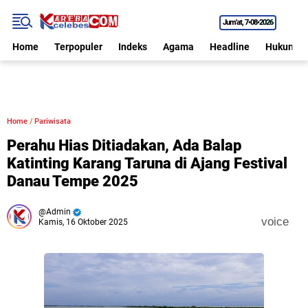
Jum'at
7•08•2026
Home
Terpopuler
Indeks
Agama
Headline
Hukum
Home
/
Pariwisata
Perahu Hias Ditiadakan, Ada Balap
Katinting Karang Taruna di Ajang Festival
Danau Tempe 2025
Admin
voice
Kamis, 16 Oktober 2025