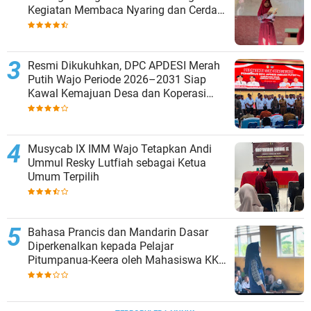
Kegiatan Membaca Nyaring dan Cerdas
Mengulas Buku di UPT SDN 66 Kajang
Resmi Dikukuhkan, DPC APDESI Merah
Putih Wajo Periode 2026–2031 Siap
Kawal Kemajuan Desa dan Koperasi
Merah Putih
Musycab IX IMM Wajo Tetapkan Andi
Ummul Resky Lutfiah sebagai Ketua
Umum Terpilih
Bahasa Prancis dan Mandarin Dasar
Diperkenalkan kepada Pelajar
Pitumpanua-Keera oleh Mahasiswa KKN
Unhas di Wajo