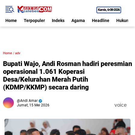
Kamis
6•08•2026
Home
Terpopuler
Indeks
Agama
Headline
Hukum
Home
/
adv
Bupati Wajo, Andi Rosman hadiri peresmian
operasional 1.061 Koperasi
Desa/Kelurahan Merah Putih
(KDMP/KKMP) secara daring
Andi Amar
voice
Jumat, 15 Mei 2026