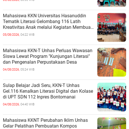
Mahasiswa KKN Universitas Hasanuddin
Tematik Literasi Gelombang 116 Latih
Kreativitas Anak melalui Kegiatan Membuat
Cerita Berbasis Buku Bacaan
05/08/2026,
04:22 WIB
Mahasiswa KKN-T Unhas Perluas Wawasan
Siswa Lewat Program "Kunjungan Literasi"
dan Pengenalan Perpustakaan Desa
04/08/2026,
05:24 WIB
Sulap Belajar Jadi Seru, KKN-T Unhas
Gel.116 Kenalkan Literasi Digital dan Kolase
di UPT SDN 112 Inpres Bontomanai
04/08/2026,
04:40 WIB
Mahasiswa KKNT Perubahan Iklim Unhas
Gelar Pelatihan Pembuatan Kompos