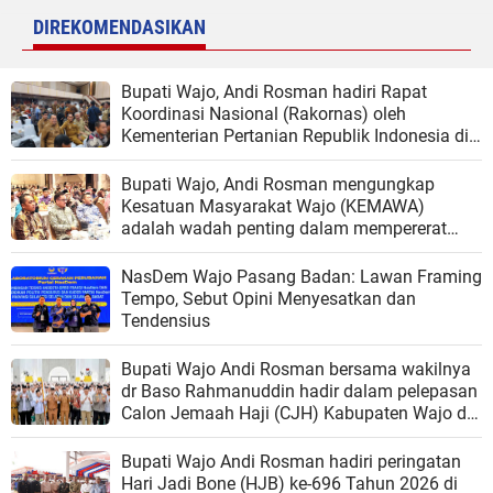
DIREKOMENDASIKAN
Bupati Wajo, Andi Rosman hadiri Rapat
Koordinasi Nasional (Rakornas) oleh
Kementerian Pertanian Republik Indonesia di
Auditorium Gedung F Kementerian Pertanian
Bupati Wajo, Andi Rosman mengungkap
Kesatuan Masyarakat Wajo (KEMAWA)
adalah wadah penting dalam mempererat
hubungan kekeluargaan antar masyarakat
Wajo
NasDem Wajo Pasang Badan: Lawan Framing
Tempo, Sebut Opini Menyesatkan dan
Tendensius
Bupati Wajo Andi Rosman bersama wakilnya
dr Baso Rahmanuddin hadir dalam pelepasan
Calon Jemaah Haji (CJH) Kabupaten Wajo di
Masjid Agung Ummul Quraa Sengkang
Bupati Wajo Andi Rosman hadiri peringatan
Hari Jadi Bone (HJB) ke-696 Tahun 2026 di