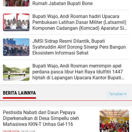
Rumah Jabatan Bupati Bone
Bupati Wajo, Andi Rosman hadiri Upacara
Pembukaan Latihan Dasar Militer (Latsarmil)
Komponen Cadangan (Komcad) Aparatur Sipil
Negara (ASN) dan Kepala Desa di Provinsi
Sulawesi Selatan (Sulsel).
JMSI Sidrap Resmi Dilantik, Bupati
Syahruddin Alrif Dorong Sinergi Pers Bangun
Ekosistem Informasi Sehat
Bupati Wajo, Andi Rosman memimpin apel
perdana pasca libur Hari Raya Idulfitri 1447
hijriah di Lapangan Upacara Kantor Bupati
Wajo
BERITA LAINNYA
Tampilkan
Pestisida Nabati dari Daun Pepaya
Diperkenalkan di Desa Simpellu oleh
Mahasiswa KKN-T Unhas Gel-116
05/08/2026,
06:55 WIB