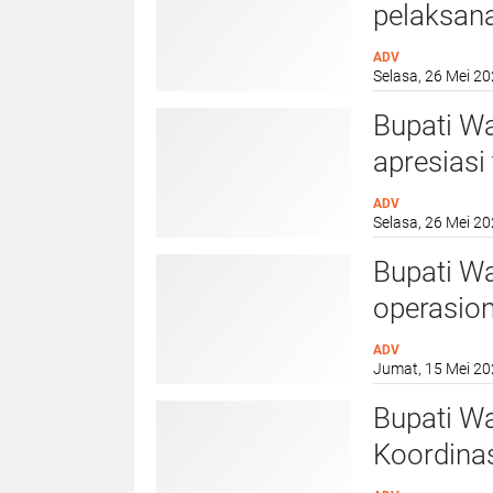
pelaksan
lingkup 
ADV
Selasa, 26 Mei 20
Bupati W
apresiasi
Subianto 
ADV
Selasa, 26 Mei 20
Kabupate
Bupati Wa
operasion
Merah Pu
ADV
Jumat, 15 Mei 20
Bupati Wa
Koordinas
Kementeri