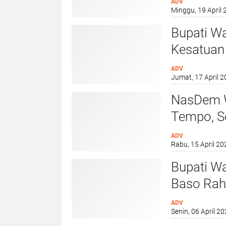
ADV
Minggu, 19 April 
Auditori
Bupati W
Kesatuan
wadah pe
ADV
Jumat, 17 April 2
kekeluar
NasDem W
Tempo, S
Tendensi
ADV
Rabu, 15 April 20
Bupati W
Baso Rah
Calon Je
ADV
Senin, 06 April 20
Masjid A