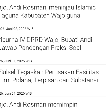
jo, Andi Rosman, meninjau Islamic
alaguna Kabupaten Wajo guna
an kesiapan sarana dan prasarana
026, Juni 02, 2026 WIB
ndukung proses pemberangkatan
aah haji tahun 2026.
ipurna IV DPRD Wajo, Bupati Andi
awab Pandangan Fraksi Soal
 Perangkat Daerah
26, Juni 01, 2026 WIB
ulsel Tegaskan Perusakan Fasilitas
rni Pidana, Terpisah dari Substansi
26, Juni 01, 2026 WIB
ajo, Andi Rosman memimpin