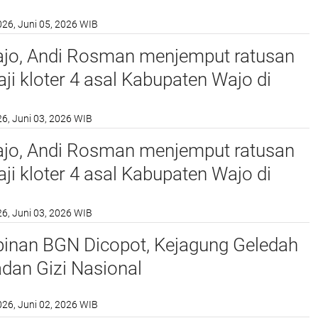
erukunan Keluarga Wajo Provinsi
026, Juni 05, 2026 WIB
an Timur (BPW KKW Kaltim) yang
i GOR Segiri, Kota Samarinda
ajo, Andi Rosman menjemput ratusan
ji kloter 4 asal Kabupaten Wajo di
nternasional Sultan Hasanuddin
26, Juni 03, 2026 WIB
ajo, Andi Rosman menjemput ratusan
ji kloter 4 asal Kabupaten Wajo di
nternasional Sultan Hasanuddin
26, Juni 03, 2026 WIB
pinan BGN Dicopot, Kejagung Geledah
dan Gizi Nasional
026, Juni 02, 2026 WIB