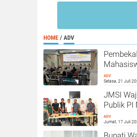
HOME
/
ADV
Pembekala
Mahasisw
Mengident
ADV
Selasa, 21 Juli 2
JMSI Waj
Publik PI
Dorong R
ADV
Jumat, 17 Juli 20
Bupati W