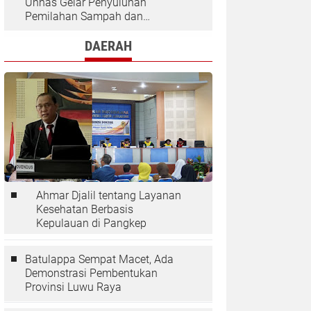
Unhas Gelar Penyuluhan
Pemilahan Sampah dan
Penggunaan "Rocket Stove" di
Desa Kaloling
DAERAH
Ahmar Djalil tentang Layanan
Kesehatan Berbasis
Kepulauan di Pangkep
Batulappa Sempat Macet, Ada
Demonstrasi Pembentukan
Provinsi Luwu Raya