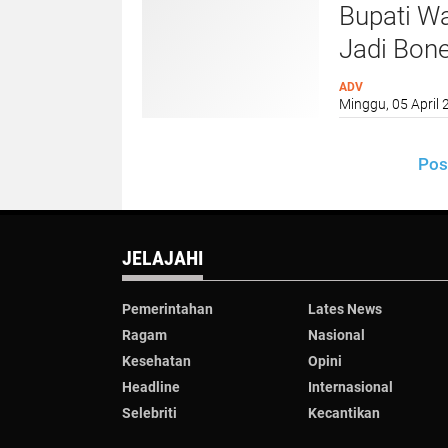
Bupati Wa
Jadi Bon
Jabatan 
ADV
Minggu, 05 April 
Pos
JELAJAHI
Pemerintahan
Lates News
Ragam
Nasional
Kesehatan
Opini
Headline
Internasional
Selebriti
Kecantikan