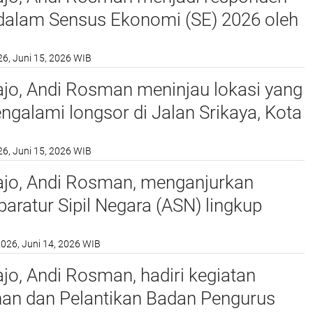
dalam Sensus Ekonomi (SE) 2026 oleh
at Statistik (BPS) Kabupaten Wajo di
26, Juni 15, 2026 WIB
batan (Rujab) Bupati
jo, Andi Rosman meninjau lokasi yang
ngalami longsor di Jalan Srikaya, Kota
, Kabupaten Wajo
26, Juni 15, 2026 WIB
ajo, Andi Rosman, menganjurkan
paratur Sipil Negara (ASN) lingkup
h Kabupaten Wajo berpartisipasi aktif
2026, Juni 14, 2026 WIB
nyukseskan pelaksanaan Sensus
2026 yang dilaksanakan oleh Badan
jo, Andi Rosman, hadiri kegiatan
istik (BPS).
an dan Pelantikan Badan Pengurus