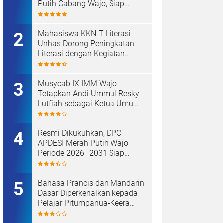
Putih Cabang Wajo, Siap
Kawal Koperasi Merah Putih
Mahasiswa KKN-T Literasi
Unhas Dorong Peningkatan
Literasi dengan Kegiatan
Membaca Nyaring dan Cerdas
Mengulas Buku di UPT SDN
66 Kajang
Musycab IX IMM Wajo
Tetapkan Andi Ummul Resky
Lutfiah sebagai Ketua Umum
Terpilih
Resmi Dikukuhkan, DPC
APDESI Merah Putih Wajo
Periode 2026–2031 Siap
Kawal Kemajuan Desa dan
Koperasi Merah Putih
Bahasa Prancis dan Mandarin
Dasar Diperkenalkan kepada
Pelajar Pitumpanua-Keera
oleh Mahasiswa KKN Unhas
di Wajo