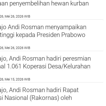
aan penyembelihan hewan kurban
Pemerintah Kabupaten Wajo
26, Mei 26, 2026 WIB
ajo Andi Rosman menyampaikan
 tinggi kepada Presiden Prabowo
atas bantuan sapi kurban kepada
26, Mei 26, 2026 WIB
n Wajo.
jo, Andi Rosman hadiri peresmian
al 1.061 Koperasi Desa/Kelurahan
tih (KDMP/KKMP) secara daring
26, Mei 15, 2026 WIB
jo, Andi Rosman hadiri Rapat
i Nasional (Rakornas) oleh
an Pertanian Republik Indonesia di