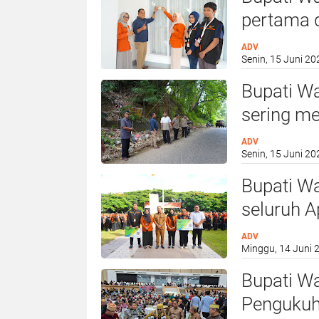
pertama 
Badan Pus
ADV
Senin, 15 Juni 20
Rumah Ja
Bupati Wa
sering me
Sengkang
ADV
Senin, 15 Juni 20
Bupati W
seluruh A
Pemerinta
ADV
Minggu, 14 Juni 
dalam me
Ekonomi 
Bupati Wa
Pusat Stat
Pengukuh