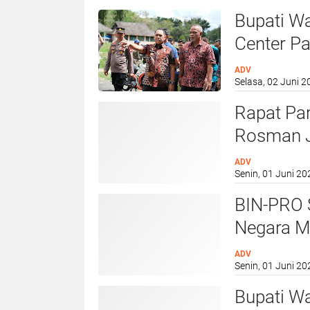
Bupati Wa
Center P
memastik
ADV
Selasa, 02 Juni 2
dalam me
calon jam
Rapat Par
Rosman J
Ranperda
ADV
Senin, 01 Juni 20
BIN-PRO S
Negara Mu
Aksi
ADV
Senin, 01 Juni 20
Bupati W