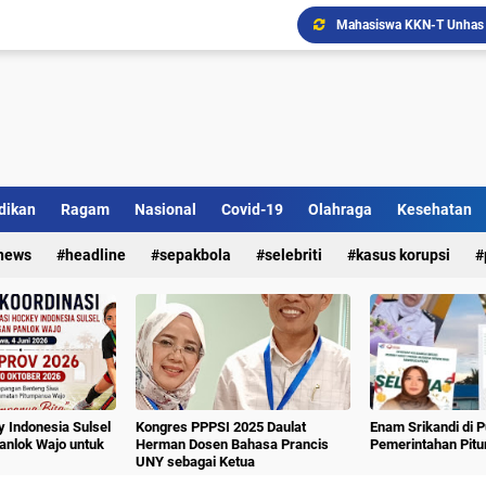
dikan
Ragam
Nasional
Covid-19
Olahraga
Kesehatan
news
headline
sepakbola
selebriti
kasus korupsi
 Indonesia Sulsel
Kongres PPPSI 2025 Daulat
Enam Srikandi di 
nlok Wajo untuk
Herman Dosen Bahasa Prancis
Pemerintahan Pit
UNY sebagai Ketua