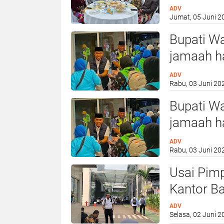
Wilayah K
ADV
Jumat, 05 Juni 2
Kalimant
digelar d
Bupati W
jamaah ha
Bandara I
ADV
Rabu, 03 Juni 20
Bupati W
jamaah ha
Bandara I
ADV
Rabu, 03 Juni 20
Usai Pim
Kantor Ba
ADV
Selasa, 02 Juni 2