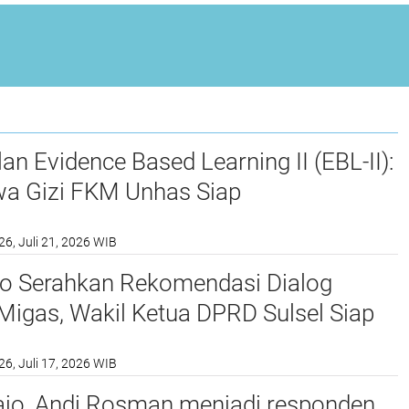
n Evidence Based Learning II (EBL-II):
a Gizi FKM Unhas Siap
ifikasi Masalah Gizi di Masyarakat
026, Juli 21, 2026 WIB
o Serahkan Rekomendasi Dialog
 Migas, Wakil Ketua DPRD Sulsel Siap
DP Demi Keadilan Daerah
26, Juli 17, 2026 WIB
ajo, Andi Rosman menjadi responden