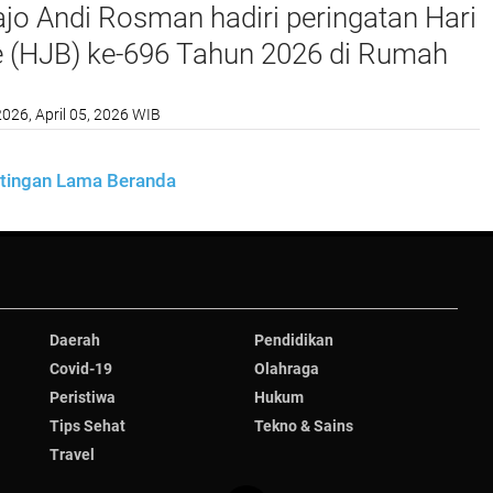
jo Andi Rosman hadiri peringatan Hari
e (HJB) ke-696 Tahun 2026 di Rumah
Bupati Bone
2026, April 05, 2026 WIB
tingan Lama
Beranda
Daerah
Pendidikan
Covid-19
Olahraga
Peristiwa
Hukum
Tips Sehat
Tekno & Sains
Travel