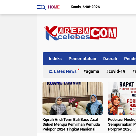
HOME
Kamis
6•08•2026
Indeks
Pemerintahan
Daerah
Pendi
Internasional
Lates News
Kriminal
agama
covid-19
Kiprah Andi Tenri Bali Baso Asal
Federasi Hockey
Sulsel Menuju Pemilihan Pemuda
Sempurnakan Pa
Pelopor 2024 Tingkat Nasional
Porprov 2026