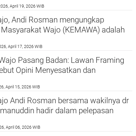
2026, April 19, 2026 WIB
um Gedung F Kementerian Pertanian
ajo, Andi Rosman mengungkap
 Masyarakat Wajo (KEMAWA) adalah
nting dalam mempererat hubungan
026, April 17, 2026 WIB
gaan antar masyarakat Wajo
ajo Pasang Badan: Lawan Framing
ebut Opini Menyesatkan dan
us
26, April 15, 2026 WIB
ajo Andi Rosman bersama wakilnya dr
manuddin hadir dalam pelepasan
maah Haji (CJH) Kabupaten Wajo di
26, April 06, 2026 WIB
gung Ummul Quraa Sengkang